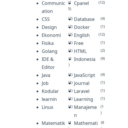
aplikasi Android
Instrumen
(1
(12)
Communic
Cpanel
5)
dengan
Penelitia…
ation
menggunakan
(2)
(4)
CSS
Database
block
(2)
(1)
Design
Docker
programmi…
(2)
(12)
Ekonomi
English
(1)
(1)
Fisika
Free
(1)
(2)
Golang
HTML
(1
(9)
IDE &
Indonesia
)
Editor
(1)
(4)
Java
JavaScript
(1)
(1)
Job
Journal
(1)
(1)
Kodular
Laravel
(1)
(1)
learnin
Learning
(1)
(1
Linux
Manajeme
)
n
(1
(8
Matematik
Mathemati