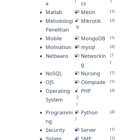
)
)
a
cs
(3)
(1)
Matlab
Mesin
(1
(2)
Metodologi
Mikrotik
3)
Penelitian
(1)
(1)
Mobile
MongoDB
(9)
(2)
Motivation
mysql
(1)
(7
Netbeans
Networkin
)
g
(1)
(1)
NoSQL
Nursing
(1)
(1)
OJS
Olimpiade
(
(2)
Operating
PHP
2
System
)
(6
(2)
Programmi
Python
)
ng
(3)
(1)
Security
Server
(1
(1)
Sistem
SMP