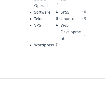
)
Operasi
(1)
(1)
Software
SPSS
(1)
(1)
Teknik
Ubuntu
(1)
(
VPS
Web
3
Developme
)
nt
(1)
Wordpress