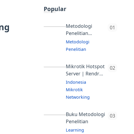
Popular
ing
Metodologi
Penelitian
Kesehatan -
Metodologi
Kementrian
Penelitian
Kesehatan
Buku Ini
Republik
Menjelaskan
Mikrotik Hotspot
Indonesia
Server | Rendra
Tentang Konsep
Towidjojo
Dasar Penelitian,
Indonesia
Mikrotik
Perumusan
Networking
Masalah
Mengelola
Penelitian,
jaringan dan
Buku Metodologi
Tinjauan
Penelitian
akses Internet
Pustaka,
dengan berbagai
Learning
Kerangka