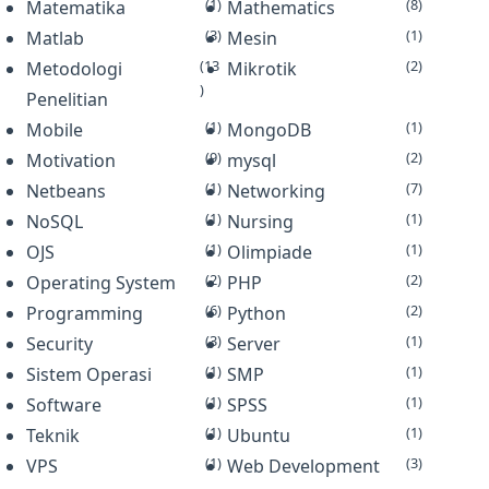
(1)
(8)
Matematika
Mathematics
(3)
(1)
Matlab
Mesin
(13
(2)
Metodologi
Mikrotik
)
Penelitian
(1)
(1)
Mobile
MongoDB
(9)
(2)
Motivation
mysql
(1)
(7)
Netbeans
Networking
(1)
(1)
NoSQL
Nursing
(1)
(1)
OJS
Olimpiade
(2)
(2)
Operating System
PHP
(6)
(2)
Programming
Python
(3)
(1)
Security
Server
(1)
(1)
Sistem Operasi
SMP
(1)
(1)
Software
SPSS
(1)
(1)
Teknik
Ubuntu
(1)
(3)
VPS
Web Development