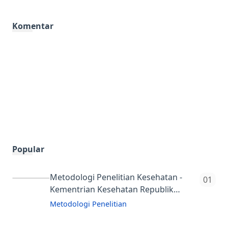
Komentar
Popular
Metodologi Penelitian Kesehatan -
Kementrian Kesehatan Republik
Indonesia
Metodologi Penelitian
Buku Ini Menjelaskan Tentang