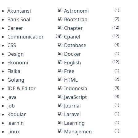
aplikasi Android dengan
(1)
(1)
Akuntansi
menggunakan block programmi…
Astronomi
(1)
(2)
Bank Soal
Bootstrap
(1)
(12)
Career
Chapter
(15)
(12)
Communication
Cpanel
(2)
(4)
CSS
Database
(2)
(1)
Design
Docker
(2)
(12)
Ekonomi
English
(1)
(1)
Fisika
Free
(1)
(2)
Golang
HTML
(1)
(9)
IDE & Editor
Indonesia
(1)
(4)
Java
JavaScript
(1)
(1)
Job
Journal
(1)
(1)
Kodular
Laravel
(1)
(1)
learnin
Learning
(1)
(1)
Linux
Manajemen