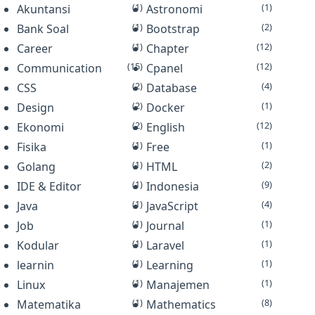
(1)
(1)
Akuntansi
menggunakan block programmi…
Astronomi
(1)
(2)
Bank Soal
Bootstrap
(1)
(12)
Career
Chapter
(15)
(12)
Communication
Cpanel
(2)
(4)
CSS
Database
(2)
(1)
Design
Docker
(2)
(12)
Ekonomi
English
(1)
(1)
Fisika
Free
(1)
(2)
Golang
HTML
(1)
(9)
IDE & Editor
Indonesia
(1)
(4)
Java
JavaScript
(1)
(1)
Job
Journal
(1)
(1)
Kodular
Laravel
(1)
(1)
learnin
Learning
(1)
(1)
Linux
Manajemen
(1)
(8)
Matematika
Mathematics