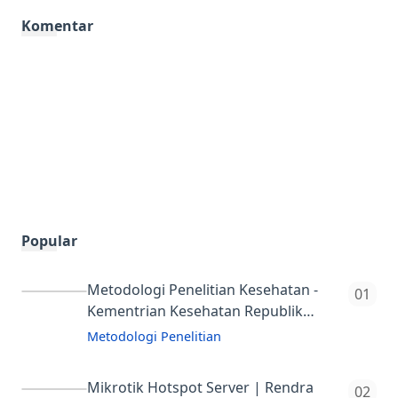
Komentar
Popular
Metodologi Penelitian Kesehatan -
Kementrian Kesehatan Republik
Indonesia
Metodologi Penelitian
Buku Ini Menjelaskan Tentang
Konsep Dasar Penelitian, Perumusan
Mikrotik Hotspot Server | Rendra