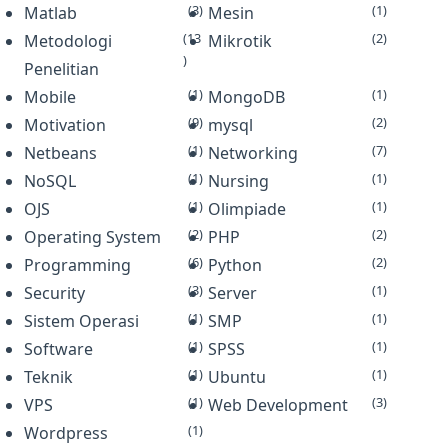
(3)
(1)
Matlab
Mesin
(13
(2)
Metodologi
Mikrotik
)
Penelitian
(1)
(1)
Mobile
MongoDB
(9)
(2)
Motivation
mysql
(1)
(7)
Netbeans
Networking
(1)
(1)
NoSQL
Nursing
(1)
(1)
OJS
Olimpiade
(2)
(2)
Operating System
PHP
(6)
(2)
Programming
Python
(3)
(1)
Security
Server
(1)
(1)
Sistem Operasi
SMP
(1)
(1)
Software
SPSS
(1)
(1)
Teknik
Ubuntu
(1)
(3)
VPS
Web Development
(1)
Wordpress