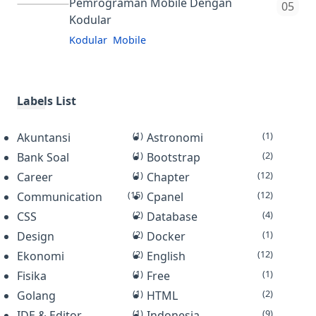
Konsep-Konsep Dasar Penelitian,
Pemrograman Mobile Dengan
Sifat Metode Penelitia…
Kodular
Penelitian Kuantitatif Dan Kualitatif,
Komponen-Komponen Penelitian,
Kodular
Mobile
Kodular adalah situs web yang
Instrumen Penelitia…
menyediakan tools yang menyerupai
MIT App Inventor untuk membuat
Labels List
aplikasi Android dengan
(1)
(1)
Akuntansi
menggunakan block programmi…
Astronomi
(1)
(2)
Bank Soal
Bootstrap
(1)
(12)
Career
Chapter
(15)
(12)
Communication
Cpanel
(2)
(4)
CSS
Database
(2)
(1)
Design
Docker
(2)
(12)
Ekonomi
English
(1)
(1)
Fisika
Free
(1)
(2)
Golang
HTML
(1)
(9)
IDE & Editor
Indonesia