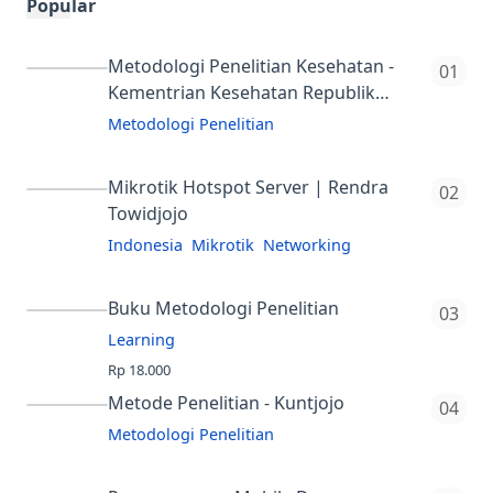
Popular
Metodologi Penelitian Kesehatan -
Kementrian Kesehatan Republik
Indonesia
Metodologi Penelitian
Buku Ini Menjelaskan Tentang
Konsep Dasar Penelitian, Perumusan
Mikrotik Hotspot Server | Rendra
Towidjojo
Masalah Penelitian, Tinjauan Pustaka,
Kerangka Konsep, Variabel, Hipotesis
Indonesia
Mikrotik
Networking
Mengelola jaringan dan akses
Dan Defin…
Internet dengan berbagai macam
Buku Metodologi Penelitian
karakteristik pengguna (user)
Learning
bukanlah perkara yang mudah.
Rp 18.000
Apalagi jika terdapat pengg…
4.8
Bab I Metode Penelitian
Metode Penelitian - Kuntjojo
Pengertian Tujuan Penelitian
Metodologi Penelitian
Kegunaan Penelitian Aspek Penelitian
Buku Ini Menjelaskan Tentang
Metode Penelitian Jenis Penelitian