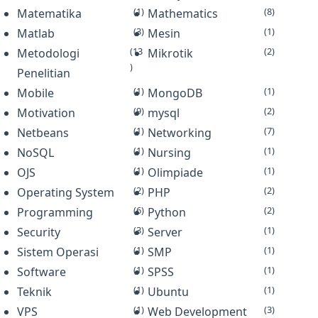
(1)
(8)
Matematika
Mathematics
(3)
(1)
Matlab
Mesin
(13
(2)
Metodologi
Mikrotik
)
Penelitian
(1)
(1)
Mobile
MongoDB
(9)
(2)
Motivation
mysql
(1)
(7)
Netbeans
Networking
(1)
(1)
NoSQL
Nursing
(1)
(1)
OJS
Olimpiade
(2)
(2)
Operating System
PHP
(6)
(2)
Programming
Python
(3)
(1)
Security
Server
(1)
(1)
Sistem Operasi
SMP
(1)
(1)
Software
SPSS
(1)
(1)
Teknik
Ubuntu
(1)
(3)
VPS
Web Development