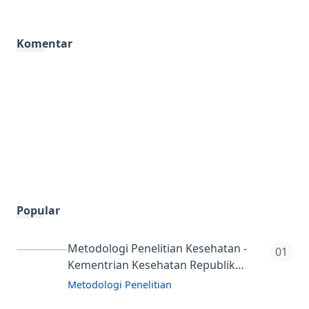
Komentar
Popular
Metodologi Penelitian Kesehatan -
Kementrian Kesehatan Republik
Indonesia
Metodologi Penelitian
Buku Ini Menjelaskan Tentang