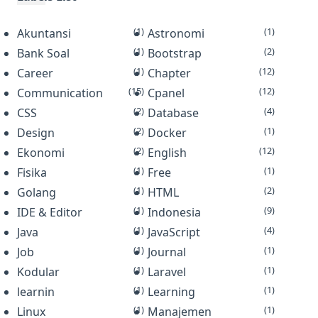
aplikasi Android dengan
(1)
(1)
Akuntansi
menggunakan block programmi…
Astronomi
(1)
(2)
Bank Soal
Bootstrap
(1)
(12)
Career
Chapter
(15)
(12)
Communication
Cpanel
(2)
(4)
CSS
Database
(2)
(1)
Design
Docker
(2)
(12)
Ekonomi
English
(1)
(1)
Fisika
Free
(1)
(2)
Golang
HTML
(1)
(9)
IDE & Editor
Indonesia
(1)
(4)
Java
JavaScript
(1)
(1)
Job
Journal
(1)
(1)
Kodular
Laravel
(1)
(1)
learnin
Learning
(1)
(1)
Linux
Manajemen